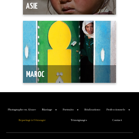
ASIE
MAROC
Photographe en Alsace
Mariage
Portraits
Réalisations
Professionnels
Reportage à l’étranger
Témoignages
Contact