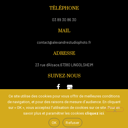
TÉLÉPHONE
03 89 30 86 30
MAIL
contact@alexandrestudiophoto.fr
ADRESSE
23 rue d'Alsace,67380 LINGOLSHEIM
SUIVEZ-NOUS
Ce site utilise des cookies pour vous offrir de meilleures conditions
de navigation, et pour des raisons de mesure d’audience. En cliquant
Plan du site
/
Mentions Légales et Politique de confidentialité
sur « OK », vous acceptez l’utilisation de cookies sur ce site. Pour en
/
Formulaire de contact
savoir plus et paramétrer les cookies
cliquez ici
.
OK
Refuser