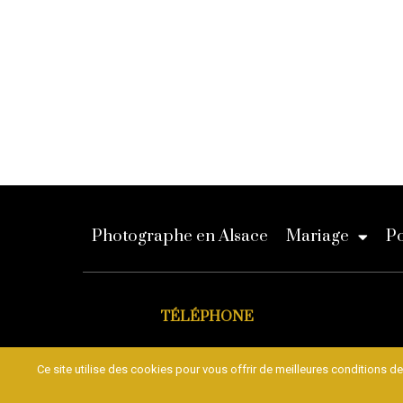
Photographe en Alsace
Mariage
Po
TÉLÉPHONE
03 89 30 86 30
conta
Ce site utilise des cookies pour vous offrir de meilleures conditions de