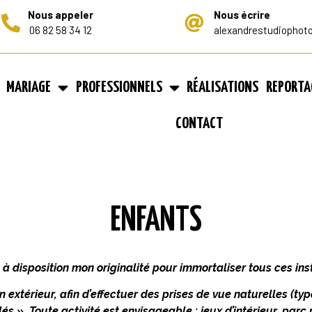
Nous appeler
Nous écrire
06 82 58 34 12
alexandrestudiopho
MARIAGE
PROFESSIONNELS
RÉALISATIONS
REPORTA
CONTACT
ENFANTS
s à disposition mon originalité pour immortaliser tous ces ins
n extérieur, afin d’effectuer des prises de vue naturelles (typ
lés ». Toute activité est envisageable : jeux d’intérieur, par