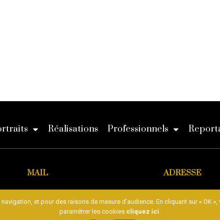
rtraits
Réalisations
Professionnels
Reporta
MAIL
ADRESSE
ct@alexandrestudiophoto.fr
23 rue d'Alsace,67380 LING
 navigation, et pour des raisons de mesure d’audience. En cliquant sur « OK », v
paramétrer les cookies
cliquez ici
.