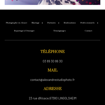
Photographe en Alsace
Mariage
Portraits
Réalisations
Professionnels
Reportage à l’étranger
Témoignages
Contact
TÉLÉPHONE
03 89 30 86 30
MAIL
contact@alexandrestudiophoto.fr
ADRESSE
23 rue d'Alsace,67380 LINGOLSHEIM