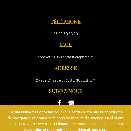
TÉLÉPHONE
03 89 30 86 30
MAIL
contact@alexandrestudiophoto.fr
ADRESSE
23 rue d'Alsace,67380 LINGOLSHEIM
SUIVEZ-NOUS
Ce site utilise des cookies pour vous offrir de meilleures conditions
de navigation, et pour des raisons de mesure d’audience. En cliquant
Plan du site
/
Mentions Légales et Politique de confidentialité
sur « OK », vous acceptez l’utilisation de cookies sur ce site. Pour en
/
Formulaire de contact
savoir plus et paramétrer les cookies
cliquez ici
.