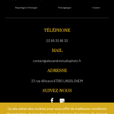
Reportage à l’étranger
Témoignages
Contact
TÉLÉPHONE
03 89 30 86 30
MAIL
contact@alexandrestudiophoto.fr
ADRESSE
23 rue d'Alsace,67380 LINGOLSHEIM
SUIVEZ-NOUS
Ce site utilise des cookies pour vous offrir de meilleures conditions
de navigation, et pour des raisons de mesure d’audience. En cliquant